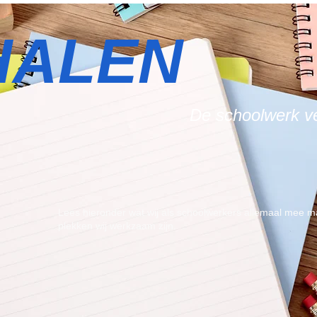
HALEN
De schoolwerk v
Lees hieronder wat wij als schoolwerkers allemaal mee 
plekken wij werkzaam zijn.