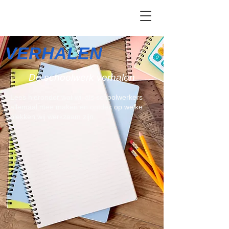
VERHALEN
De schoolwerk verhalen
Lees hieronder wat wij als schoolwerkers
allemaal mee maken en ontdek op welke
plekken wij werkzaam zijn.