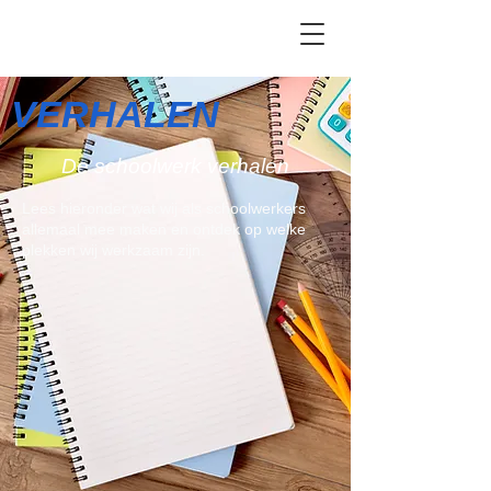
VERHALEN
De schoolwerk verhalen
Lees hieronder wat wij als schoolwerkers
allemaal mee maken en ontdek op welke
plekken wij werkzaam zijn.